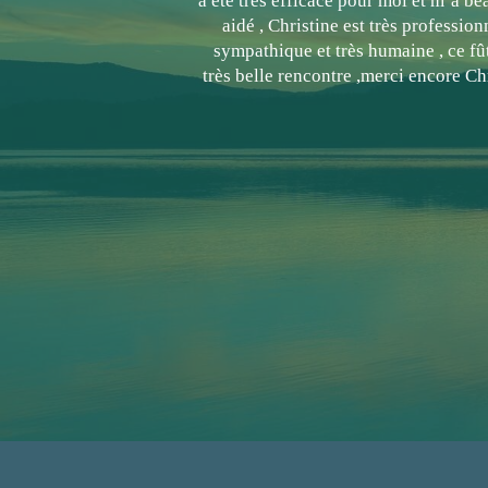
a été très efficace pour moi et m’a b
aidé , Christine est très professionn
sympathique et très humaine , ce fû
très belle rencontre ,merci encore Ch