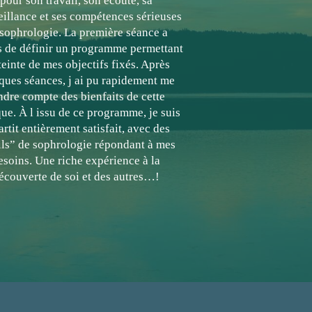
pour son travail, son écoute, sa
eillance et ses compétences sérieuses
sophrologie. La première séance a
s de définir un programme permettant
tteinte de mes objectifs fixés. Après
ques séances, j ai pu rapidement me
ndre compte des bienfaits de cette
que. À l issu de ce programme, je suis
artit entièrement satisfait, avec des
ils” de sophrologie répondant à mes
esoins. Une riche expérience à la
écouverte de soi et des autres…!