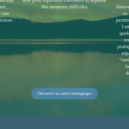
eaucoup
aidé pour reprendre confiance et dépasse
el ,
des moments difficiles
bienv
t une
en 
ristine
permi
l a
quel
re
prati
rep
“out
b
d
Découvrir les autres témoignages