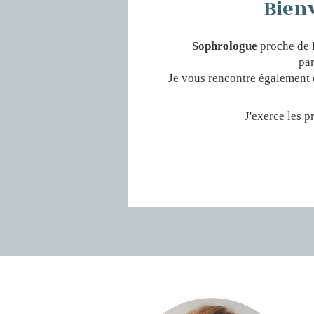
Bienv
Sophrologue
proche de R
par
Je vous rencontre également e
J'exerce les p